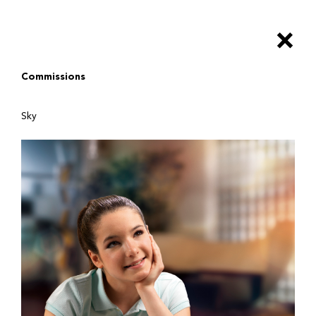
Salta
al
×
contenuto
principale
Commissions
Sky