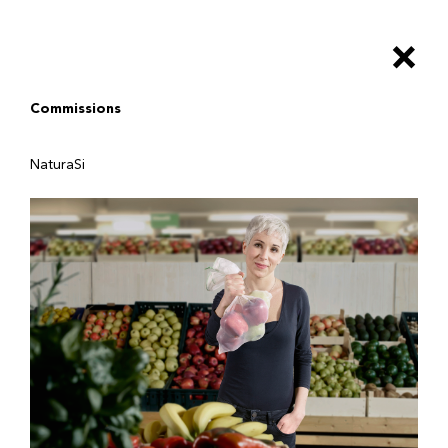
Salta
al
×
contenuto
principale
Commissions
NaturaSi