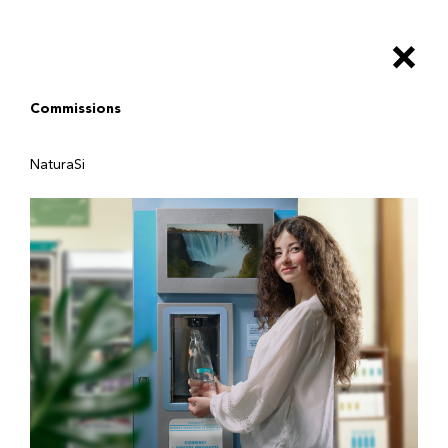
Salta
al
×
contenuto
principale
Commissions
NaturaSi